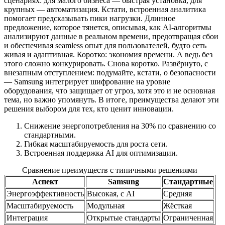
сценариях: для малого бизнеса — быстрая установка, для
крупных — автоматизация. Кстати, встроенная аналитика
помогает предсказывать пики нагрузки. Длинное
предложение, которое тянется, описывая, как AI-алгоритмы
анализируют данные в реальном времени, предотвращая сбои
и обеспечивая seamless опыт для пользователей, будто сеть
живая и адаптивная. Коротко: экономия времени. А ведь без
этого сложно конкурировать. Снова коротко. Развёрнуто, с
внезапным отступлением: подумайте, кстати, о безопасности
— Samsung интегрирует шифрование на уровне
оборудования, что защищает от угроз, хотя это и не основная
тема, но важно упомянуть. В итоге, преимущества делают эти
решения выбором для тех, кто ценит инновации.
Снижение энергопотребления на 30% по сравнению со
стандартными.
Гибкая масштабируемость для роста сети.
Встроенная поддержка AI для оптимизации.
Сравнение преимуществ с типичными решениями
Аспект
Samsung
Стандартные
Энергоэффективность
Высокая, с AI
Средняя
Масштабируемость
Модульная
Жёсткая
Интеграция
Открытые стандарты
Ограниченная