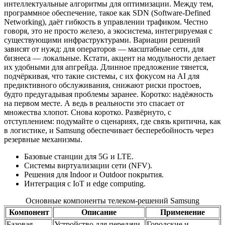
интеллектуальные алгоритмы для оптимизации. Между тем,
программное обеспечение, такое как SDN (Software-Defined
Networking), даёт гибкость в управлении трафиком. Честно
говоря, это не просто железо, а экосистема, интегрируемая с
существующими инфраструктурами. Вариации решений
зависят от нужд: для операторов — масштабные сети, для
бизнеса — локальные. Кстати, акцент на модульности делает
их удобными для апгрейда. Длинное предложение тянется,
подчёркивая, что такие системы, с их фокусом на AI для
предиктивного обслуживания, снижают риски простоев,
будто предугадывая проблемы заранее. Коротко: надёжность
на первом месте. А ведь в реальности это спасает от
множества хлопот. Снова коротко. Развёрнуто, с
отступлением: подумайте о сценариях, где связь критична, как
в логистике, и Samsung обеспечивает бесперебойность через
резервные механизмы.
Базовые станции для 5G и LTE.
Системы виртуализации сети (NFV).
Решения для Indoor и Outdoor покрытия.
Интеграция с IoT и edge computing.
Основные компоненты телеком-решений Samsung
Компонент
Описание
Применение
Базовая
Устройство для передачи
Городские и