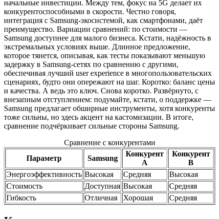
начальные инвестиции. Между тем, фокус на 5G делает их
конкурентоспособными в скорости. Честно говоря,
интеграция с Samsung-экосистемой, как смартфонами, даёт
преимущество. Вариации сравнений: по стоимости —
Samsung доступнее для малого бизнеса. Кстати, надёжность в
экстремальных условиях выше. Длинное предложение,
которое тянется, описывая, как тесты показывают меньшую
задержку в Samsung-сетях по сравнению с другими,
обеспечивая лучший user experience в многопользовательских
сценариях, будто они опережают на шаг. Коротко: баланс цены
и качества. А ведь это ключ. Снова коротко. Развёрнуто, с
внезапным отступлением: подумайте, кстати, о поддержке —
Samsung предлагает обширные инструменты, хотя конкуренты
тоже сильны, но здесь акцент на кастомизации. В итоге,
сравнение подчёркивает сильные стороны Samsung.
Сравнение с конкурентами
Конкурент
Конкурент
Параметр
Samsung
A
B
Энергоэффективность
Высокая
Средняя
Высокая
Стоимость
Доступная
Высокая
Средняя
Гибкость
Отличная
Хорошая
Средняя