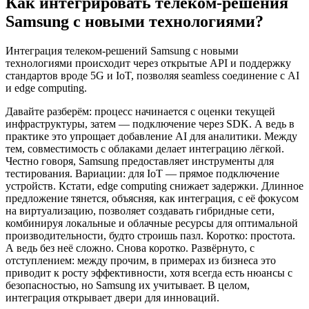
Как интегрировать телеком-решения
Samsung с новыми технологиями?
Интеграция телеком-решений Samsung с новыми
технологиями происходит через открытые API и поддержку
стандартов вроде 5G и IoT, позволяя seamless соединение с AI
и edge computing.
Давайте разберём: процесс начинается с оценки текущей
инфраструктуры, затем — подключение через SDK. А ведь в
практике это упрощает добавление AI для аналитики. Между
тем, совместимость с облаками делает интеграцию лёгкой.
Честно говоря, Samsung предоставляет инструменты для
тестирования. Вариации: для IoT — прямое подключение
устройств. Кстати, edge computing снижает задержки. Длинное
предложение тянется, объясняя, как интеграция, с её фокусом
на виртуализацию, позволяет создавать гибридные сети,
комбинируя локальные и облачные ресурсы для оптимальной
производительности, будто строишь пазл. Коротко: простота.
А ведь без неё сложно. Снова коротко. Развёрнуто, с
отступлением: между прочим, в примерах из бизнеса это
приводит к росту эффективности, хотя всегда есть нюансы с
безопасностью, но Samsung их учитывает. В целом,
интеграция открывает двери для инноваций.