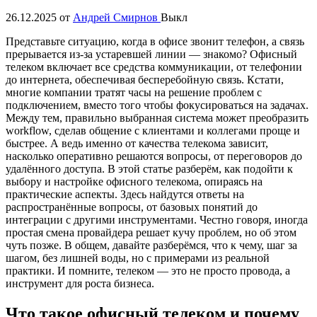
26.12.2025
от
Андрей Смирнов
Выкл
Представьте ситуацию, когда в офисе звонит телефон, а связь
прерывается из-за устаревшей линии — знакомо? Офисный
телеком включает все средства коммуникации, от телефонии
до интернета, обеспечивая бесперебойную связь. Кстати,
многие компании тратят часы на решение проблем с
подключением, вместо того чтобы фокусироваться на задачах.
Между тем, правильно выбранная система может преобразить
workflow, сделав общение с клиентами и коллегами проще и
быстрее. А ведь именно от качества телекома зависит,
насколько оперативно решаются вопросы, от переговоров до
удалённого доступа. В этой статье разберём, как подойти к
выбору и настройке офисного телекома, опираясь на
практические аспекты. Здесь найдутся ответы на
распространённые вопросы, от базовых понятий до
интеграции с другими инструментами. Честно говоря, иногда
простая смена провайдера решает кучу проблем, но об этом
чуть позже. В общем, давайте разберёмся, что к чему, шаг за
шагом, без лишней воды, но с примерами из реальной
практики. И помните, телеком — это не просто провода, а
инструмент для роста бизнеса.
Что такое офисный телеком и почему