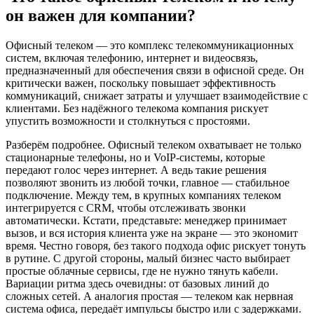
он важен для компании?
Офисный телеком — это комплекс телекоммуникационных
систем, включая телефонию, интернет и видеосвязь,
предназначенный для обеспечения связи в офисной среде. Он
критически важен, поскольку повышает эффективность
коммуникаций, снижает затраты и улучшает взаимодействие с
клиентами. Без надёжного телекома компания рискует
упустить возможности и столкнуться с простоями.
Разберём подробнее. Офисный телеком охватывает не только
стационарные телефоны, но и VoIP-системы, которые
передают голос через интернет. А ведь такие решения
позволяют звонить из любой точки, главное — стабильное
подключение. Между тем, в крупных компаниях телеком
интегрируется с CRM, чтобы отслеживать звонки
автоматически. Кстати, представьте: менеджер принимает
вызов, и вся история клиента уже на экране — это экономит
время. Честно говоря, без такого подхода офис рискует тонуть
в рутине. С другой стороны, малый бизнес часто выбирает
простые облачные сервисы, где не нужно тянуть кабели.
Вариации ритма здесь очевидны: от базовых линий до
сложных сетей. А аналогия простая — телеком как нервная
система офиса, передаёт импульсы быстро или с задержками.