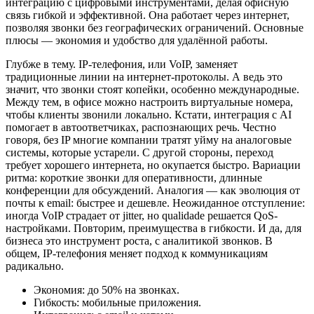
интеграцию с цифровыми инструментами, делая офисную
связь гибкой и эффективной. Она работает через интернет,
позволяя звонки без географических ограничений. Основные
плюсы — экономия и удобство для удалённой работы.
Глубже в тему. IP-телефония, или VoIP, заменяет
традиционные линии на интернет-протоколы. А ведь это
значит, что звонки стоят копейки, особенно международные.
Между тем, в офисе можно настроить виртуальные номера,
чтобы клиенты звонили локально. Кстати, интеграция с AI
помогает в автоответчиках, распознающих речь. Честно
говоря, без IP многие компании тратят уйму на аналоговые
системы, которые устарели. С другой стороны, переход
требует хорошего интернета, но окупается быстро. Вариации
ритма: короткие звонки для оперативности, длинные
конференции для обсуждений. Аналогия — как эволюция от
почты к email: быстрее и дешевле. Неожиданное отступление:
иногда VoIP страдает от jitter, но qualidade решается QoS-
настройками. Повторим, преимущества в гибкости. И да, для
бизнеса это инструмент роста, с аналитикой звонков. В
общем, IP-телефония меняет подход к коммуникациям
радикально.
Экономия: до 50% на звонках.
Гибкость: мобильные приложения.