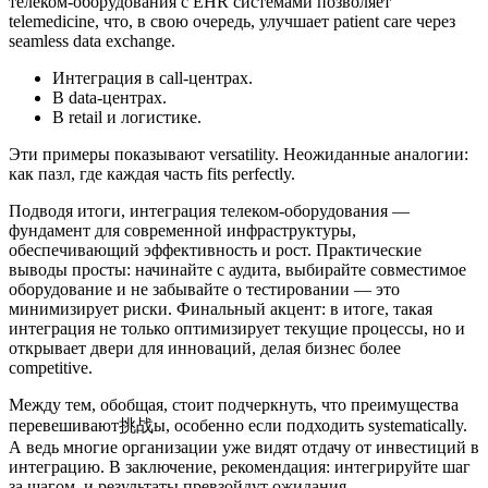
телеком-оборудования с EHR системами позволяет
telemedicine, что, в свою очередь, улучшает patient care через
seamless data exchange.
Интеграция в call-центрах.
В data-центрах.
В retail и логистике.
Эти примеры показывают versatility. Неожиданные аналогии:
как пазл, где каждая часть fits perfectly.
Подводя итоги, интеграция телеком-оборудования —
фундамент для современной инфраструктуры,
обеспечивающий эффективность и рост. Практические
выводы просты: начинайте с аудита, выбирайте совместимое
оборудование и не забывайте о тестировании — это
минимизирует риски. Финальный акцент: в итоге, такая
интеграция не только оптимизирует текущие процессы, но и
открывает двери для инноваций, делая бизнес более
competitive.
Между тем, обобщая, стоит подчеркнуть, что преимущества
перевешивают挑战ы, особенно если подходить systematically.
А ведь многие организации уже видят отдачу от инвестиций в
интеграцию. В заключение, рекомендация: интегрируйте шаг
за шагом, и результаты превзойдут ожидания.