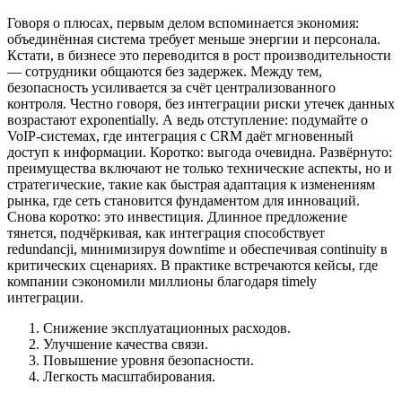
Говоря о плюсах, первым делом вспоминается экономия:
объединённая система требует меньше энергии и персонала.
Кстати, в бизнесе это переводится в рост производительности
— сотрудники общаются без задержек. Между тем,
безопасность усиливается за счёт централизованного
контроля. Честно говоря, без интеграции риски утечек данных
возрастают exponentially. А ведь отступление: подумайте о
VoIP-системах, где интеграция с CRM даёт мгновенный
доступ к информации. Коротко: выгода очевидна. Развёрнуто:
преимущества включают не только технические аспекты, но и
стратегические, такие как быстрая адаптация к изменениям
рынка, где сеть становится фундаментом для инноваций.
Снова коротко: это инвестиция. Длинное предложение
тянется, подчёркивая, как интеграция способствует
redundancji, минимизируя downtime и обеспечивая continuity в
критических сценариях. В практике встречаются кейсы, где
компании сэкономили миллионы благодаря timely
интеграции.
Снижение эксплуатационных расходов.
Улучшение качества связи.
Повышение уровня безопасности.
Легкость масштабирования.