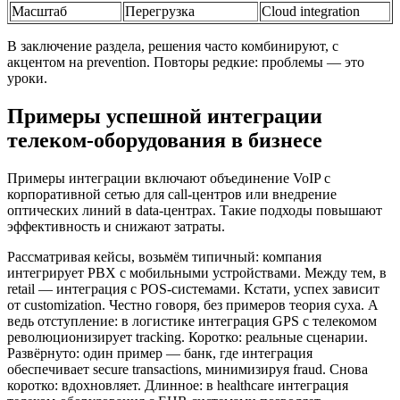
Масштаб
Перегрузка
Cloud integration
В заключение раздела, решения часто комбинируют, с
акцентом на prevention. Повторы редкие: проблемы — это
уроки.
Примеры успешной интеграции
телеком-оборудования в бизнесе
Примеры интеграции включают объединение VoIP с
корпоративной сетью для call-центров или внедрение
оптических линий в data-центрах. Такие подходы повышают
эффективность и снижают затраты.
Рассматривая кейсы, возьмём типичный: компания
интегрирует PBX с мобильными устройствами. Между тем, в
retail — интеграция с POS-системами. Кстати, успех зависит
от customization. Честно говоря, без примеров теория суха. А
ведь отступление: в логистике интеграция GPS с телекомом
революционизирует tracking. Коротко: реальные сценарии.
Развёрнуто: один пример — банк, где интеграция
обеспечивает secure transactions, минимизируя fraud. Снова
коротко: вдохновляет. Длинное: в healthcare интеграция