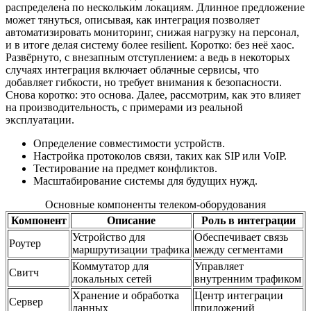
распределена по нескольким локациям. Длинное предложение
может тянуться, описывая, как интеграция позволяет
автоматизировать мониторинг, снижая нагрузку на персонал,
и в итоге делая систему более resilient. Коротко: без неё хаос.
Развёрнуто, с внезапным отступлением: а ведь в некоторых
случаях интеграция включает облачные сервисы, что
добавляет гибкости, но требует внимания к безопасности.
Снова коротко: это основа. Далее, рассмотрим, как это влияет
на производительность, с примерами из реальной
эксплуатации.
Определение совместимости устройств.
Настройка протоколов связи, таких как SIP или VoIP.
Тестирование на предмет конфликтов.
Масштабирование системы для будущих нужд.
Основные компоненты телеком-оборудования
Компонент
Описание
Роль в интеграции
Устройство для
Обеспечивает связь
Роутер
маршрутизации трафика
между сегментами
Коммутатор для
Управляет
Свитч
локальных сетей
внутренним трафиком
Хранение и обработка
Центр интеграции
Сервер
данных
приложений